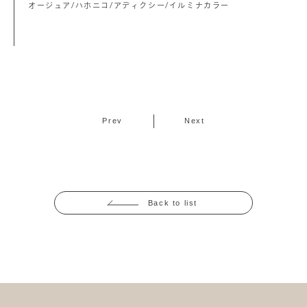
オージュア/ハホニコ/アディクシー/イルミナカラー
Prev
Next
Back to list