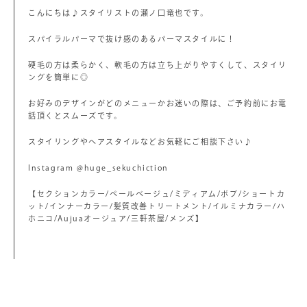
こんにちは♪スタイリストの瀬ノ口竜也です。
スパイラルパーマで抜け感のあるパーマスタイルに！
硬毛の方は柔らかく、軟毛の方は立ち上がりやすくして、スタイリ
ングを簡単に◎
お好みのデザインがどのメニューかお迷いの際は、ご予約前にお電
話頂くとスムーズです。
スタイリングやヘアスタイルなどお気軽にご相談下さい♪
Instagram @huge_sekuchiction
【セクションカラー/ペールベージュ/ミディアム/ボブ/ショートカ
ット/インナーカラー/髪質改善トリートメント/イルミナカラー/ハ
ホニコ/Aujuaオージュア/三軒茶屋/メンズ】