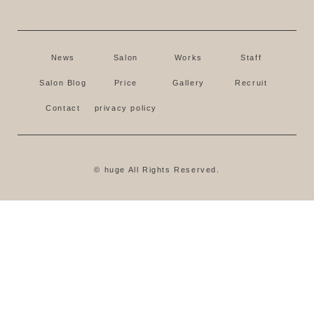
News
Salon
Works
Staff
Salon Blog
Price
Gallery
Recruit
Contact
privacy policy
© huge All Rights Reserved.