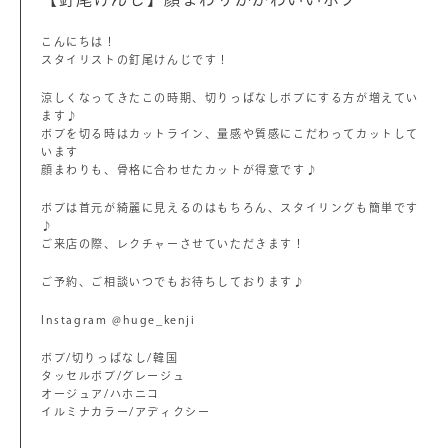
こんにちは！
スタイリストの釘尾けんじです！
涼しくなってきたこの時期、切りっぱなしボブにする方が増えてい
ます♪
ボブを切る時はカットライン、量感や質感にこだわってカットして
います
顔まわりも、骨格に合わせたカットが得意です♪
ボブは首元が綺麗に見えるのはもちろん、スタイリングも簡単です
♪
ご来店の際、レクチャーさせていただきます！
ご予約、ご相談いつでもお待ちしております♪
Instagram @huge_kenji
ボブ/切りっぱなし/韓国
タッセルボブ/グレージュ
オージュア/ハホニコ
イルミナカラー/アディクシー