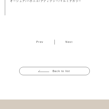
オージュア/ハホニコ/アディクシー/イルミナカラー
Prev
Next
Back to list