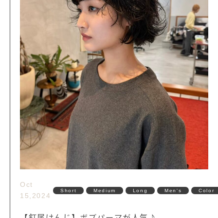
Oct
Short
Medium
Long
Men's
Color
15,2024
【釘尾けんじ】ボブパーマが人気♪