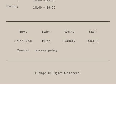
10:00 ~ 19:00
Holiday
10:00 ~ 19:00
News
Salon
Works
Staff
Salon Blog
Price
Gallery
Recruit
Contact
privacy policy
© huge All Rights Reserved.