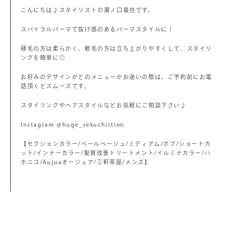
こんにちは♪スタイリストの瀬ノ口竜也です。
スパイラルパーマで抜け感のあるパーマスタイルに！
硬毛の方は柔らかく、軟毛の方は立ち上がりやすくして、スタイリ
ングを簡単に◎
お好みのデザインがどのメニューかお迷いの際は、ご予約前にお電
話頂くとスムーズです。
スタイリングやヘアスタイルなどお気軽にご相談下さい♪
Instagram @huge_sekuchiction
【セクションカラー/ペールベージュ/ミディアム/ボブ/ショートカ
ット/インナーカラー/髪質改善トリートメント/イルミナカラー/ハ
ホニコ/Aujuaオージュア/三軒茶屋/メンズ】