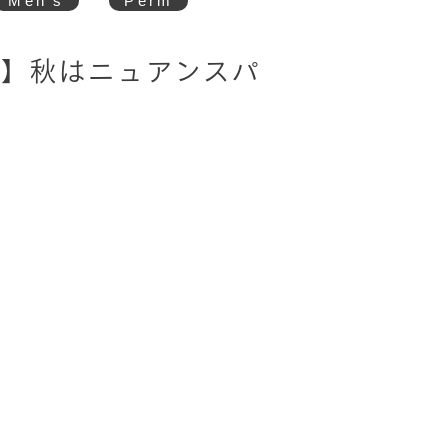
Men's
Perm
】秋はニュアンスパ
ト