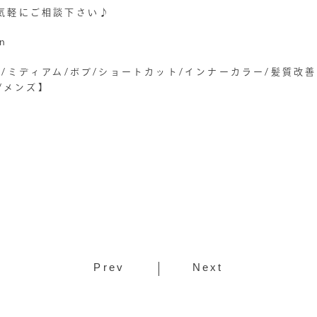
気軽にご相談下さい♪
on
/ミディアム/ボブ/ショートカット/インナーカラー/髪質改
屋/メンズ】
Prev
Next