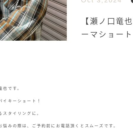
Oct 3,2024
【瀬ノ口竜也
ーマショー
竜也です。
パイキーショート！
るスタイリングに。
お悩みの際は、ご予約前にお電話頂くとスムーズです。