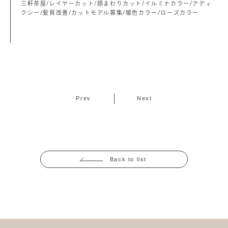
三軒茶屋/レイヤーカット/顔まわりカット/イルミナカラー/アディ
クシー/髪質改善/カットモデル募集/暖色カラー/ローズカラー
Prev
Next
Back to list