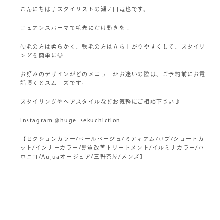
こんにちは♪スタイリストの瀬ノ口竜也です。
ニュアンスパーマで毛先にだけ動きを！
硬毛の方は柔らかく、軟毛の方は立ち上がりやすくして、スタイリ
ングを簡単に◎
お好みのデザインがどのメニューかお迷いの際は、ご予約前にお電
話頂くとスムーズです。
スタイリングやヘアスタイルなどお気軽にご相談下さい♪
Instagram @huge_sekuchiction
【セクションカラー/ペールベージュ/ミディアム/ボブ/ショートカ
ット/インナーカラー/髪質改善トリートメント/イルミナカラー/ハ
ホニコ/Aujuaオージュア/三軒茶屋/メンズ】