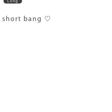
Long
hort bang ♡