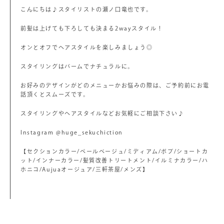
こんにちは♪スタイリストの瀬ノ口竜也です。
前髪は上げても下ろしても決まる2wayスタイル！
オンとオフでヘアスタイルを楽しみましょう◎
スタイリングはバームでナチュラルに。
お好みのデザインがどのメニューかお悩みの際は、ご予約前にお電
話頂くとスムーズです。
スタイリングやヘアスタイルなどお気軽にご相談下さい♪
Instagram @huge_sekuchiction
【セクションカラー/ペールベージュ/ミディアム/ボブ/ショートカ
ット/インナーカラー/髪質改善トリートメント/イルミナカラー/ハ
ホニコ/Aujuaオージュア/三軒茶屋/メンズ】