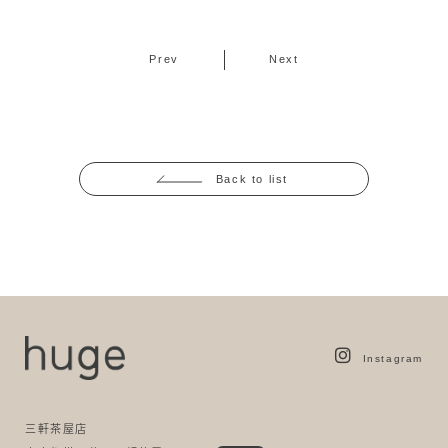
Prev
Next
Back to list
Instagram
三軒茶屋店