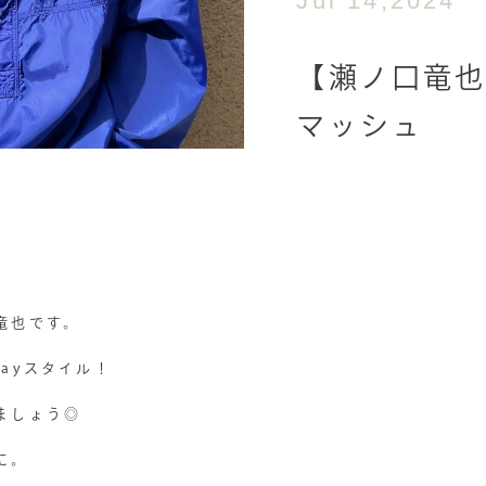
Jul 14,2024
【瀬ノ口竜也
マッシュ
竜也です。
ayスタイル！
ましょう◎
に。