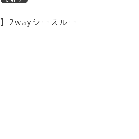
Men's
】2wayシースルー