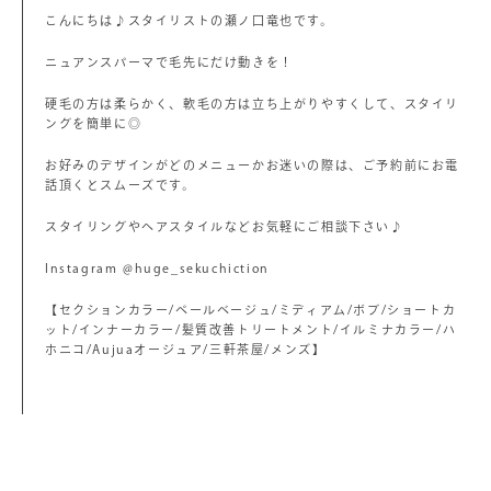
こんにちは♪スタイリストの瀬ノ口竜也です。
ニュアンスパーマで毛先にだけ動きを！
硬毛の方は柔らかく、軟毛の方は立ち上がりやすくして、スタイリ
ングを簡単に◎
お好みのデザインがどのメニューかお迷いの際は、ご予約前にお電
話頂くとスムーズです。
スタイリングやヘアスタイルなどお気軽にご相談下さい♪
Instagram @huge_sekuchiction
【セクションカラー/ペールベージュ/ミディアム/ボブ/ショートカ
ット/インナーカラー/髪質改善トリートメント/イルミナカラー/ハ
ホニコ/Aujuaオージュア/三軒茶屋/メンズ】