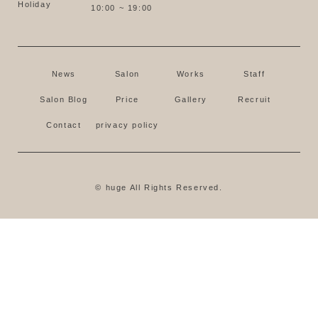
Holiday
10:00 ~ 19:00
News
Salon
Works
Staff
Salon Blog
Price
Gallery
Recruit
Contact
privacy policy
© huge All Rights Reserved.