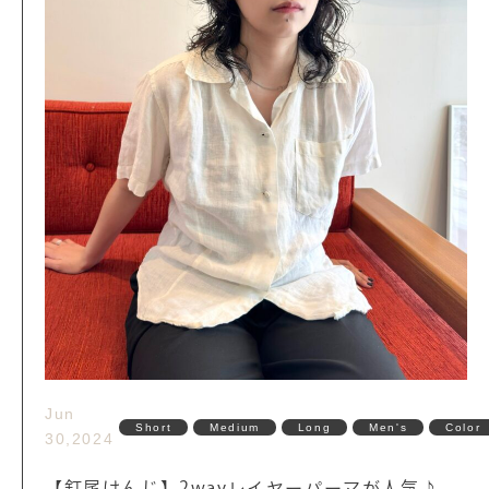
Jun
Short
Medium
Long
Men's
Color
30,2024
【釘尾けんじ】2wayレイヤーパーマが人気♪