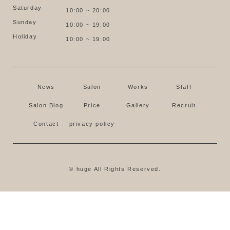
Saturday
10:00 ~ 20:00
Sunday
10:00 ~ 19:00
Holiday
10:00 ~ 19:00
News
Salon
Works
Staff
Salon Blog
Price
Gallery
Recruit
Contact
privacy policy
© huge All Rights Reserved.