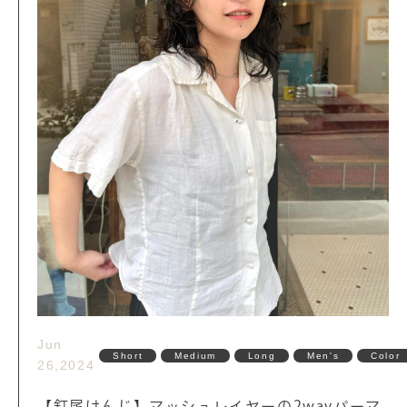
Jun
Short
Medium
Long
Men's
Color
26,2024
【釘尾けんじ】マッシュレイヤーの2wayパーマ