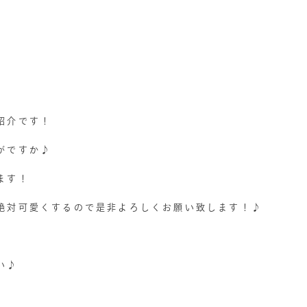
紹介です！
がですか♪
ます！
絶対可愛くするので是非よろしくお願い致します！♪
い♪