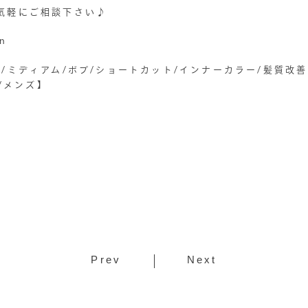
気軽にご相談下さい♪
on
/ミディアム/ボブ/ショートカット/インナーカラー/髪質改
屋/メンズ】
Prev
Next