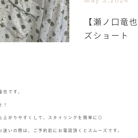
May 3,2024
【瀬ノ口竜
ズショート
竜也です。
を！
ち上がりやすくして、スタイリングを簡単に◎
お迷いの際は、ご予約前にお電話頂くとスムーズです。