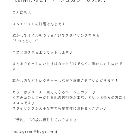
こんにちは！
スタイリストの釘尾けんじです！
乾かしてオイルをつけるだけでスタイリングできる
“ぷつっとボブ”
自然とおさまるようカットします♪
まとまりを出したいときはカットだけでなく、乾かし方も重要で
す！
乾かし方などもレクチャーしながら施術させていただきます！
カラーはブリーチ一回でできるベージュカラー♪
くすみ系のカラーだとお肌の透明感が出ないというお悩みの方にオ
ススメです♪
スタイリングが苦手な方でも是非僕にお任せください♪
ご予約、ご相談お待ちしております♪
Instagram @huge_kenji