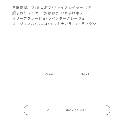
三軒茶屋ボブ/ミニボブ/フェイスレイヤーボブ
顔まわりレイヤー/外はねボブ/耳掛けボブ
オリーブグレージュ/ラベンダーグレージュ
オージュア/ハホニコ/イルミナカラー/アディクシー
Prev
Next
Back to list