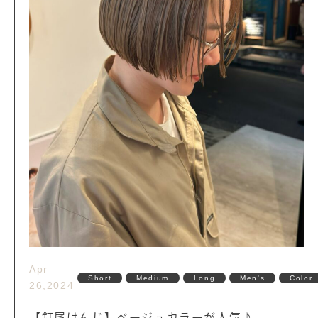
Apr
Short
Medium
Long
Men's
Color
26,2024
【釘尾けんじ】ベージュカラーが人気♪