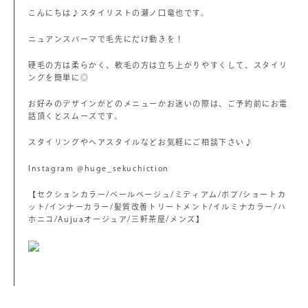
こんにちは♪スタイリストの瀬ノ口竜也です。
ニュアンスパーマで毛先にだけ動きを！
硬毛の方は柔らかく、軟毛の方は立ち上がりやすくして、スタイリ
ングを簡単に◎
お好みのデザインがどのメニューかお迷いの際は、ご予約前にお電
話頂くとスムーズです。
スタイリングやヘアスタイルなどお気軽にご相談下さい♪
Instagram @huge_sekuchiction
【セクションカラー/ペールベージュ/ミディアム/ボブ/ショートカ
ット/インナーカラー/髪質改善トリートメント/イルミナカラー/ハ
ホニコ/Aujuaオージュア/三軒茶屋/メンズ】