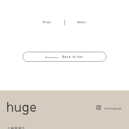
Prev
Next
Back to list
Instagram
三軒茶屋店