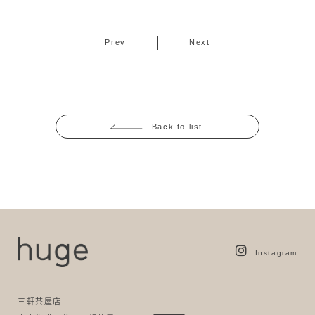
Prev
Next
Back to list
Instagram
三軒茶屋店