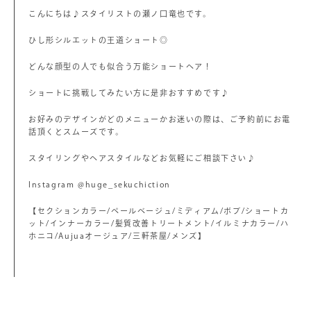
こんにちは♪スタイリストの瀬ノ口竜也です。
ひし形シルエットの王道ショート◎
どんな顔型の人でも似合う万能ショートヘア！
ショートに挑戦してみたい方に是非おすすめです♪
お好みのデザインがどのメニューかお迷いの際は、ご予約前にお電
話頂くとスムーズです。
スタイリングやヘアスタイルなどお気軽にご相談下さい♪
Instagram @huge_sekuchiction
【セクションカラー/ペールベージュ/ミディアム/ボブ/ショートカ
ット/インナーカラー/髪質改善トリートメント/イルミナカラー/ハ
ホニコ/Aujuaオージュア/三軒茶屋/メンズ】