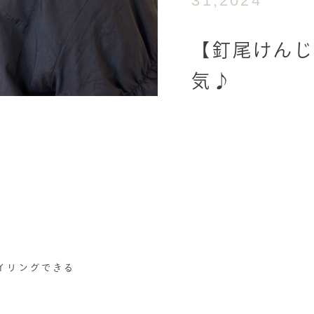
31,2024
【釘尾けん
気♪
イリングできる