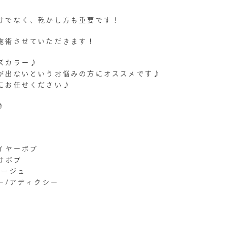
けでなく、乾かし方も重要です！
施術させていただきます！
ズカラー♪
が出ないというお悩みの方にオススメです♪
にお任せください♪
♪
イヤーボブ
けボブ
レージュ
ー/アディクシー