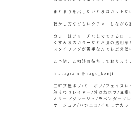
まとまりを出したいときはカットだ
乾かし方などもレクチャーしながら
カラーはブリーチなしでできるロー
くすみ系のカラーだとお肌の透明感
スタイリングが苦手な方でも是非僕
ご予約、ご相談お待ちしております
Instagram @huge_kenji
三軒茶屋ボブ/ミニボブ/フェイスレ
顔まわりレイヤー/外はねボブ/耳掛
オリーブグレージュ/ラベンダーグ
オージュア/ハホニコ/イルミナカラ