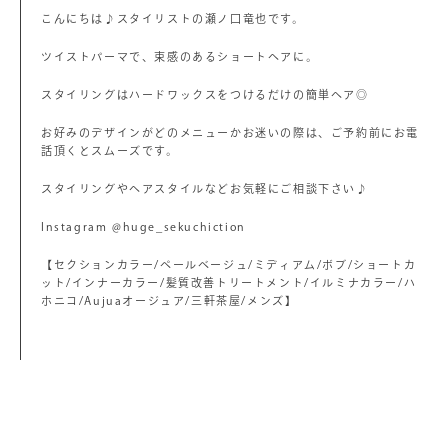
こんにちは♪スタイリストの瀬ノ口竜也です。
ツイストパーマで、束感のあるショートヘアに。
スタイリングはハードワックスをつけるだけの簡単ヘア◎
お好みのデザインがどのメニューかお迷いの際は、ご予約前にお電
話頂くとスムーズです。
スタイリングやヘアスタイルなどお気軽にご相談下さい♪
Instagram @huge_sekuchiction
【セクションカラー/ペールベージュ/ミディアム/ボブ/ショートカ
ット/インナーカラー/髪質改善トリートメント/イルミナカラー/ハ
ホニコ/Aujuaオージュア/三軒茶屋/メンズ】