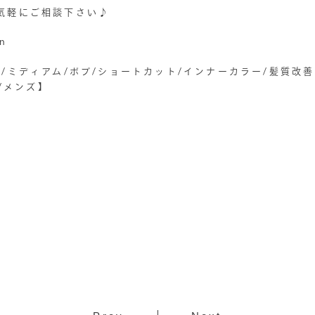
気軽にご相談下さい♪
on
/ミディアム/ボブ/ショートカット/インナーカラー/髪質改
屋/メンズ】