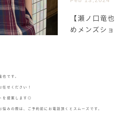
Feb 13,2024
【瀬ノ口竜
めメンズショ
竜也です。
お任せください！
トを提案します◎
お悩みの際は、ご予約前にお電話頂くとスムーズです。