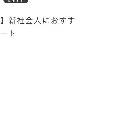
Men's
也】新社会人におすす
ート